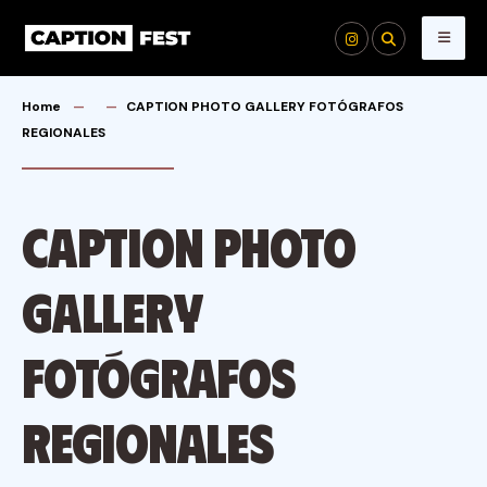
Skip
to
content
Home
CAPTION PHOTO GALLERY FOTÓGRAFOS
REGIONALES
CAPTION PHOTO
GALLERY
FOTÓGRAFOS
REGIONALES