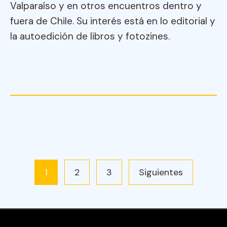
Valparaíso y en otros encuentros dentro y
fuera de Chile. Su interés está en lo editorial y
la autoedición de libros y fotozines.
1
2
3
Siguientes
Paginación
de